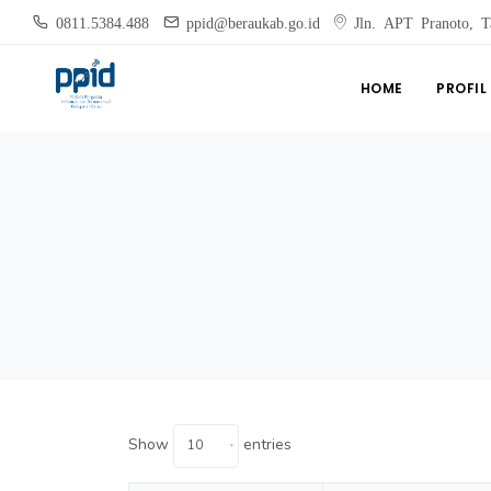
0811.5384.488
ppid@beraukab.go.id
Jln. APT Pranoto, T
HOME
PROFIL
Show
entries