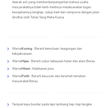
daerah asli yang memberikanpengertian bahwa usaha
masyarakatnya tidak henti-hentinya melaksanakan tugas
kewajibannya,lengkap, cukup baik dan sempurna dengan jalan
diridhai oleh Tuhan Yang Maha Kuasa.
Warna
Kuning
: Berarti kemuliaan, keagungan dan
kebijaksanaan.
Warna
Hijau
: Berarti subur kekayaan hutan dan alam Berau.
Warna
Hitam
: Ketahanan jiwa.
Warna
Putih
: Berarti kesucian dan keramah tamahan
masyarakat Berau.
Tampuk kayu bundar pada tepi lambang tiap-tiap tangkai