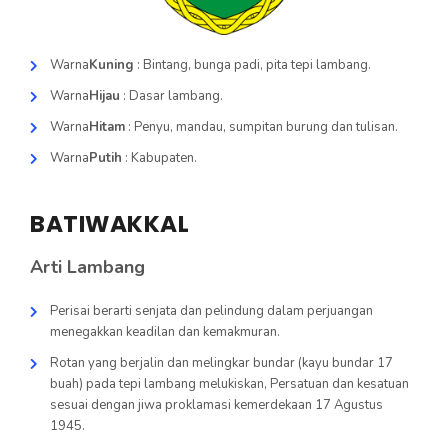
Visi Misi dan Motto
INFORMASI SETIAP SAAT
KONTAK
RENSTRA
Tentang PPID
Warna
Kuning
: Bintang, bunga padi, pita tepi lambang.
RENJA
Struktur Organisasi
Warna
Hijau
: Dasar lambang.
PEDOMAN PENGELOLAAN ORGANISASI,
Maklumat Pelayanan Informasi
Warna
Hitam
: Penyu, mandau, sumpitan burung dan tulisan.
ADMINISTRASI, KEPEGAWAIAN, DAN
KEUANGAN
Maklumat Pelayanan Pengaduan
Warna
Putih
: Kabupaten.
INFORMASI LAIN
Tugas dan Fungsi
Informasi Serta Merta
BATIWAKKAL
Waktu Pelayanan
Informasi Dikecualikan
PEJABAT BADAN PUBLIK
Arti Lambang
Profil Bupati
Perisai berarti senjata dan pelindung dalam perjuangan
Profil Wakil Bupati
menegakkan keadilan dan kemakmuran.
Profil Sekretaris Daerah
Rotan yang berjalin dan melingkar bundar (kayu bundar 17
buah) pada tepi lambang melukiskan, Persatuan dan kesatuan
sesuai dengan jiwa proklamasi kemerdekaan 17 Agustus
1945.