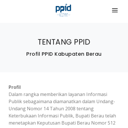
HOME
TENTANG PPID
PROFIL
PEMERINTAH KABUPATEN BERAU
Profil PPID Kabupaten Berau
LAYANAN INFORMASI
Visi dan Misi
INFORMASI PUBLIK
Lambang
INFORMASI BERKALA
FORMULIR
Sejarah Berau
Laporan Akuntabilitas Kinerja Instansi
Profil
Pemerintah (LAKIP)
Kondisi Geografis
DATA STATISTIK
Dalam rangka memberikan layanan Informasi
Publik sebagaimana diamanatkan dalam Undang-
Laporan Kinerja Instansi Pemerintah(LKjIP)
Struktur Organisasi
JDIH
Undang Nomor 14 Tahun 2008 tentang
Rencana Kerja Anggaran (RKA)
LHKPN Pejabat Publik
Keterbukaan Informasi Publik, Bupati Berau telah
PPID PELAKSANA
PPID KABUPATEN BERAU
Dokumen Pelaksanaan Anggaran (DPA)
menetapkan Keputusan Bupati Berau Nomor 512