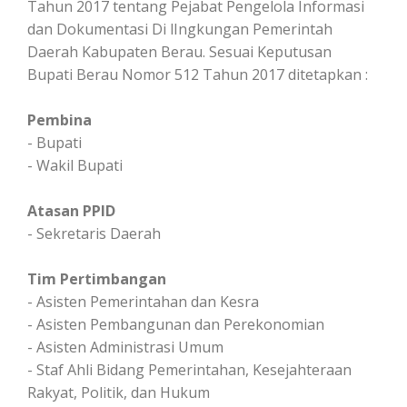
Tahun 2017 tentang Pejabat Pengelola Informasi
Visi Misi dan Motto
INFORMASI SETIAP SAAT
KONTAK
dan Dokumentasi Di lIngkungan Pemerintah
RENSTRA
Tentang PPID
Daerah Kabupaten Berau. Sesuai Keputusan
RENJA
Struktur Organisasi
Bupati Berau Nomor 512 Tahun 2017 ditetapkan :
PEDOMAN PENGELOLAAN ORGANISASI,
Maklumat Pelayanan Informasi
ADMINISTRASI, KEPEGAWAIAN, DAN
Pembina
KEUANGAN
Maklumat Pelayanan Pengaduan
- Bupati
INFORMASI LAIN
- Wakil Bupati
Tugas dan Fungsi
Informasi Serta Merta
Waktu Pelayanan
Atasan PPID
Informasi Dikecualikan
PEJABAT BADAN PUBLIK
- Sekretaris Daerah
Profil Bupati
Tim Pertimbangan
Profil Wakil Bupati
- Asisten Pemerintahan dan Kesra
- Asisten Pembangunan dan Perekonomian
Profil Sekretaris Daerah
- Asisten Administrasi Umum
- Staf Ahli Bidang Pemerintahan, Kesejahteraan
Rakyat, Politik, dan Hukum